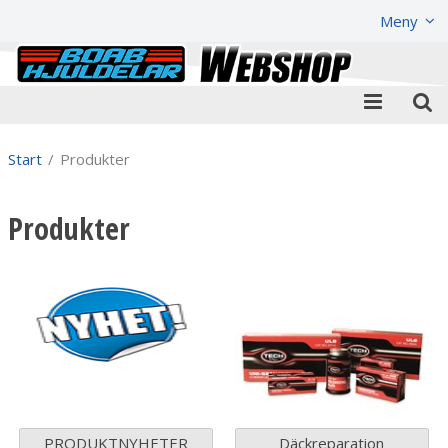
Visa varukorgen
Till kassan
Meny
Start
/
Produkter
Produkter
PRODUKTNYHETER
Däckreparation