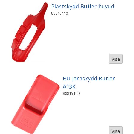
Plastskydd Butler-huvud
88815110
Visa
BU Järnskydd Butler
A13K
88815109
Visa