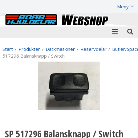
Visa varukorgen
Till kassan
Meny
Start
/
Produkter
/
Däckmaskiner
/
Reservdelar
/
Butler/Spac
517296 Balansknapp / Switch
SP 517296 Balansknapp / Switch