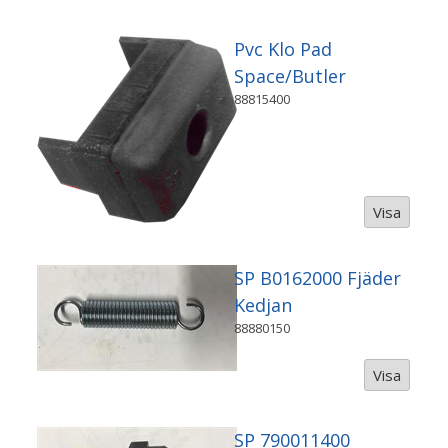
Pvc Klo Pad
Space/Butler
88815400
Visa
SP B0162000 Fjäder
Kedjan
88880150
Visa
SP 790011400