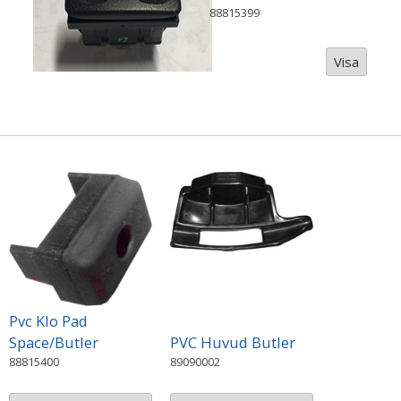
88815399
Visa
Pvc Klo Pad
Space/Butler
PVC Huvud Butler
88815400
89090002