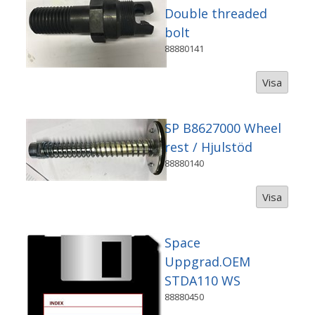
Double threaded
bolt
88880141
Visa
SP B8627000 Wheel
rest / Hjulstöd
88880140
Visa
Space
Uppgrad.OEM
STDA110 WS
88880450