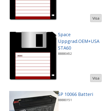
Visa
Space
Uppgrad.OEM+USA
STA60
88880452
Visa
SP 10066 Batteri
88880151