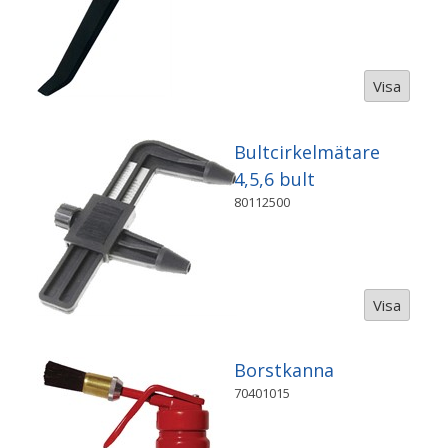
Visa
Bultcirkelmätare
4,5,6 bult
80112500
Visa
Borstkanna
70401015