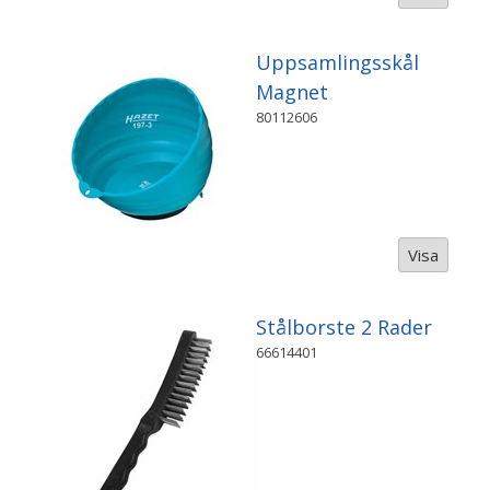
Uppsamlingsskål
Magnet
80112606
Visa
Stålborste 2 Rader
66614401