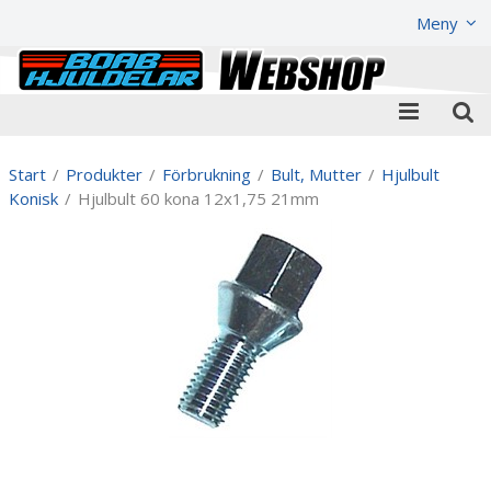
Visa varukorgen
Till kassan
Meny
Start
/
Produkter
/
Förbrukning
/
Bult, Mutter
/
Hjulbult
Konisk
/
Hjulbult 60 kona 12x1,75 21mm