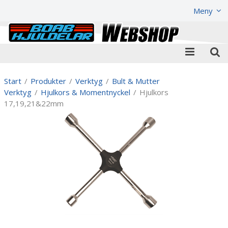
Visa varukorgen
Till kassan
Meny
Start
/
Produkter
/
Verktyg
/
Bult & Mutter
Verktyg
/
Hjulkors & Momentnyckel
/
Hjulkors
17,19,21&22mm