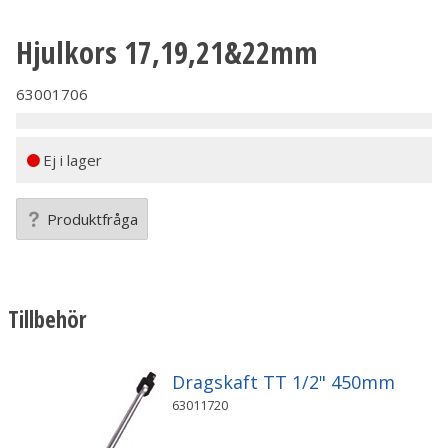
Hjulkors 17,19,21&22mm
63001706
Ej i lager
Produktfråga
Tillbehör
Dragskaft TT 1/2" 450mm
63011720