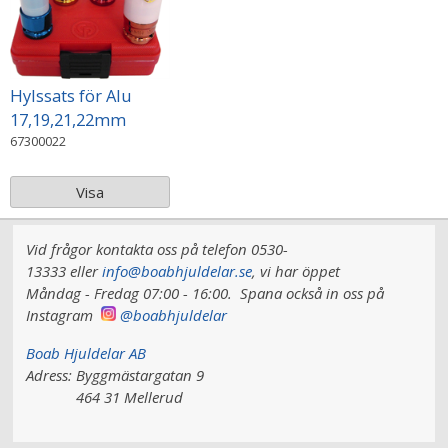
Hylssats för Alu
17,19,21,22mm
67300022
Visa
Vid frågor kontakta oss på telefon 0530-
13333 eller
info@boabhjuldelar.se
, vi har
öppet
Måndag - Fredag 07:00 - 16:00.
Spana också in oss på
Instagram
@boabhjuldelar
Boab Hjuldelar AB
Adress:
Byggmästargatan 9
464 31 Mellerud