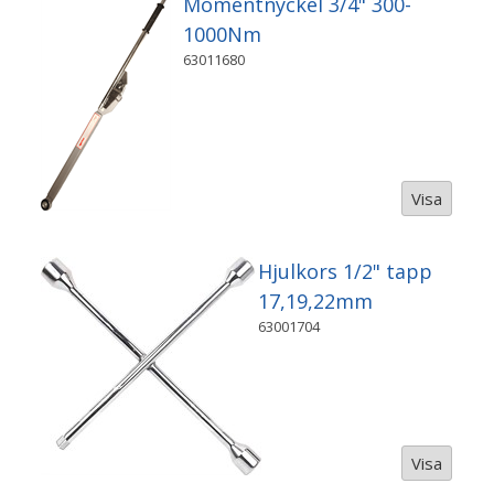
Momentnyckel 3/4" 300-
1000Nm
63011680
Visa
Hjulkors 1/2" tapp
17,19,22mm
63001704
Visa