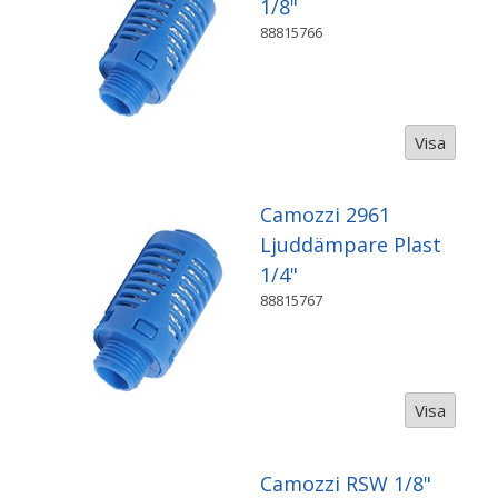
1/8"
88815766
Visa
Camozzi 2961
Ljuddämpare Plast
1/4"
88815767
Visa
Camozzi RSW 1/8"