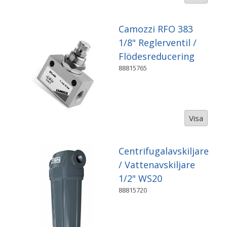
Camozzi RFO 383
1/8" Reglerventil /
Flödesreducering
88815765
Visa
Centrifugalavskiljare
/ Vattenavskiljare
1/2" WS20
88815720