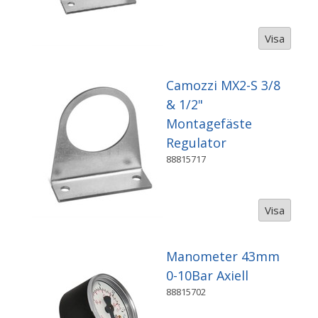
Visa
Camozzi MX2-S 3/8
& 1/2"
Montagefäste
Regulator
88815717
Visa
Manometer 43mm
0-10Bar Axiell
88815702