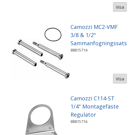
Visa
Camozzi MC2-VMF
3/8 & 1/2"
Sammanfogningssats
88815714
Visa
Camozzi C114-ST
1/4" Montagefäste
Regulator
88815716