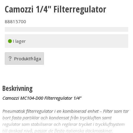
Camozzi 1/4" Filterregulator
88815700
I lager
Produktfråga
Beskrivning
Camozzi MC104-D00 Filterregulator 1/4"
Pneumatisk filterregulator i en kombinerad enhet – Filter som tar
bort fasta partiklar och kondensat från tryckluften samt
regulator som stabiliserar och reglerar trycket i tryckluftsystem
till önskad nivå, passar de flesta italienska däckmaskiner.