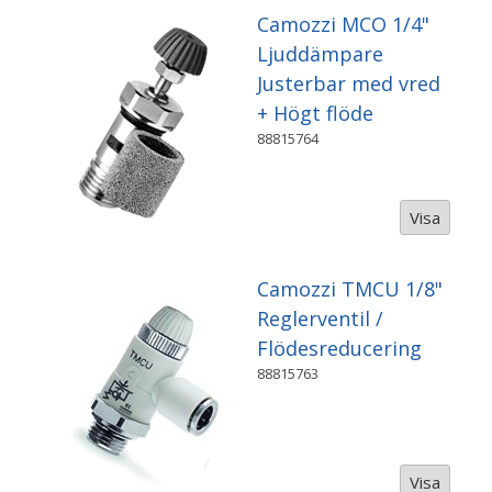
Camozzi MCO 1/4"
Ljuddämpare
Justerbar med vred
+ Högt flöde
88815764
Visa
Camozzi TMCU 1/8"
Reglerventil /
Flödesreducering
88815763
Visa