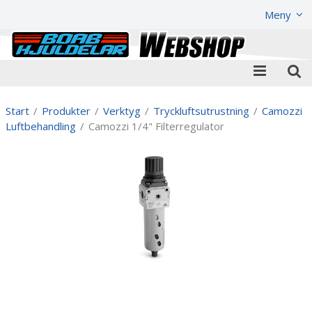
Visa varukorgen
Till kassan
Meny
Start
/
Produkter
/
Verktyg
/
Tryckluftsutrustning
/
Camozzi
Luftbehandling
/
Camozzi 1/4" Filterregulator