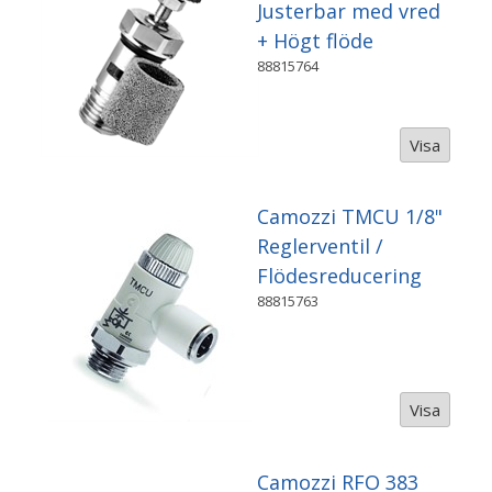
Justerbar med vred
+ Högt flöde
88815764
Visa
Camozzi TMCU 1/8"
Reglerventil /
Flödesreducering
88815763
Visa
Camozzi RFO 383