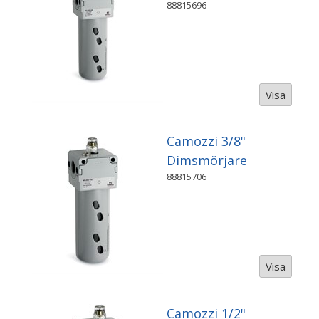
88815696
Visa
Camozzi 3/8"
Dimsmörjare
88815706
Visa
Camozzi 1/2"