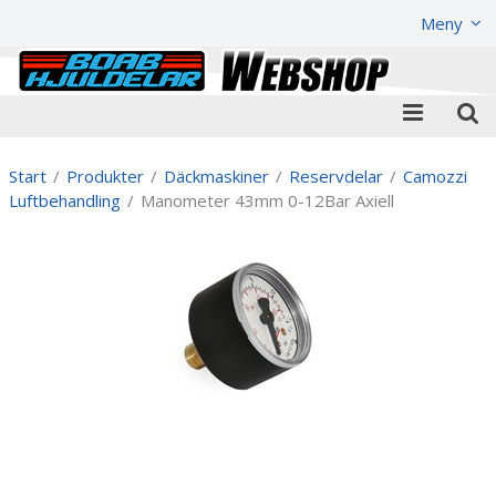
Visa varukorgen
Till kassan
Meny
Start
/
Produkter
/
Däckmaskiner
/
Reservdelar
/
Camozzi
Luftbehandling
/
Manometer 43mm 0-12Bar Axiell