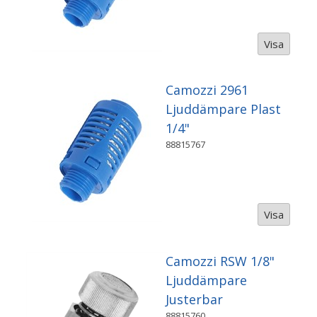
Visa
Camozzi 2961
Ljuddämpare Plast
1/4"
88815767
Visa
Camozzi RSW 1/8"
Ljuddämpare
Justerbar
88815760