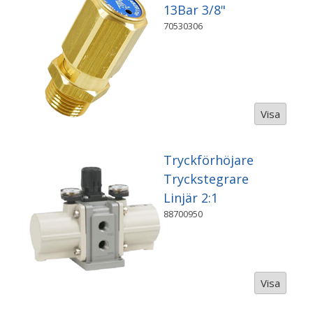
13Bar 3/8"
70530306
Visa
Tryckförhöjare
Tryckstegrare
Linjär 2:1
88700950
Visa