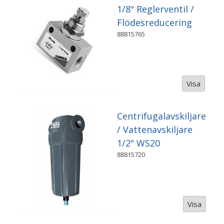
1/8" Reglerventil /
Flödesreducering
88815765
Visa
Centrifugalavskiljare
/ Vattenavskiljare
1/2" WS20
88815720
Visa