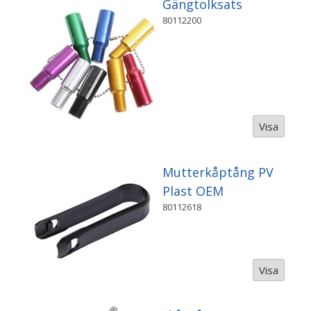
Gängtolksats
80112200
Visa
Mutterkåptång PV
Plast OEM
80112618
Visa