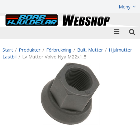
Visa varukorgen
Till kassan
Meny
Start
/
Produkter
/
Förbrukning
/
Bult, Mutter
/
Hjulmutter
Lastbil
/
Lv Mutter Volvo Nya M22x1,5