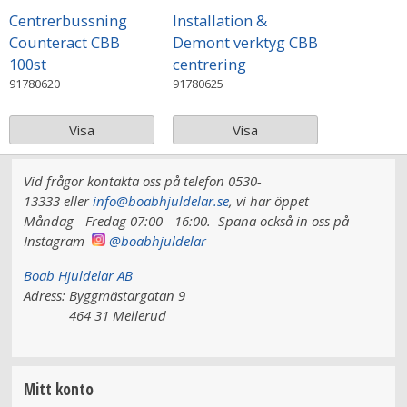
Centrerbussning
Installation &
Counteract CBB
Demont verktyg CBB
100st
centrering
91780620
91780625
Visa
Visa
Vid frågor kontakta oss på telefon 0530-
13333 eller
info@boabhjuldelar.se
, vi har
öppet
Måndag - Fredag 07:00 - 16:00.
Spana också in oss på
Instagram
@boabhjuldelar
Boab Hjuldelar AB
Adress:
Byggmästargatan 9
464 31 Mellerud
Mitt konto