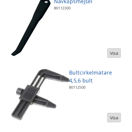
Navkåpsmejsel
80112300
Visa
Bultcirkelmätare
4,5,6 bult
80112500
Visa