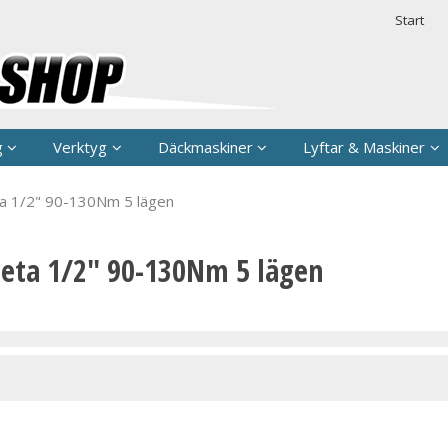
rodukten har lagts i din varukorg
Säkerhet & 
Start
g
Verktyg
Däckmaskiner
Lyftar & Maskiner
a 1/2" 90-130Nm 5 lägen
eta 1/2" 90-130Nm 5 lägen