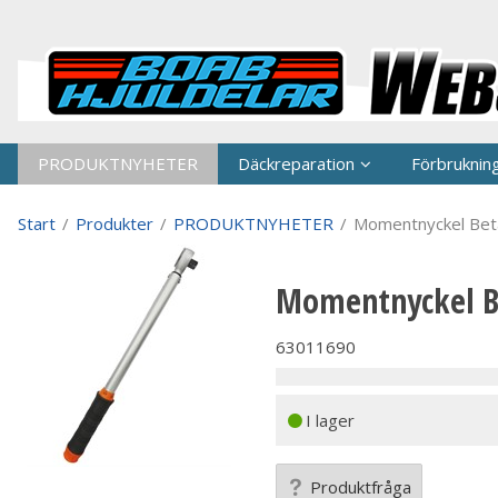
P
PRODUKTNYHETER
Däckreparation
Förbruknin
Start
/
Produkter
/
PRODUKTNYHETER
/
Momentnyckel Bet
Momentnyckel B
63011690
I lager
Produktfråga