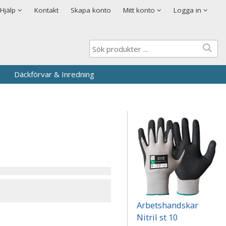
Visa varukorgen
Till kassan
Cookies
Hjälp
Kontakt
Skapa konto
Mitt konto
Logga in
Logga in
Användarnamn
*
Lösenord
*
Däckförvar & Inredning
Kom ihåg mig
Glömt ditt lösenord?
Skapa nytt konto
Arbetshandskar
Nitril st 10