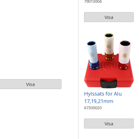
79013004
Visa
Visa
Hylssats för Alu
17,19,21mm
67300020
Visa