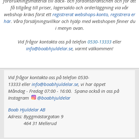
förbrukningsmaterial till däck- och fordonsbranschen och för att
få tillgång till priser, lagersaldo och orderläggning via vår
webshop krävs först ett
registrerat webshops-konto, registrera er
här
. Våra försäljningsvillkor och hjälp med webshopen finner du
i menyn ovan.
Vid frågor kontakta oss på telefon
0530-13333
eller
info@boabhjuldelar.se
, varmt välkommen!
Vid frågor kontakta oss på telefon 0530-
13333 eller
info@boabhjuldelar.se
, vi har
öppet
Måndag - Fredag 07:00 - 16:00.
Spana också in oss på
Instagram
@boabhjuldelar
Boab Hjuldelar AB
Adress:
Byggmästargatan 9
464 31 Mellerud