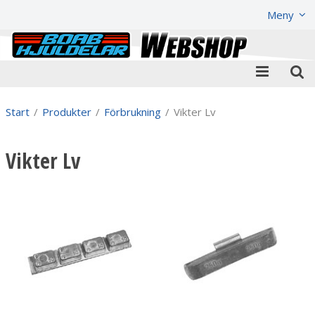
Visa varukorgen
Till kassan
Meny
Start
/
Produkter
/
Förbrukning
/
Vikter Lv
Vikter Lv