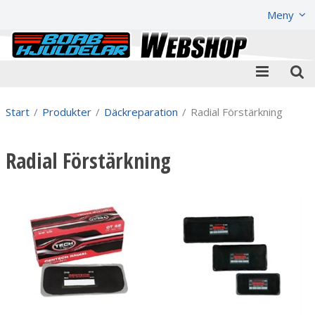
Visa varukorgen
Till kassan
Meny
Start
/
Produkter
/
Däckreparation
/
Radial Förstärkning
Radial Förstärkning