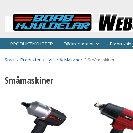
P
PRODUKTNYHETER
Däckreparation
Förbruknin
Start
/
Produkter
/
Lyftar & Maskiner
/
Småmaskiner
Småmaskiner