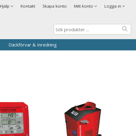
Visa varukorgen
Till kassan
Cookies
Hjälp
Kontakt
Skapa konto
Mitt konto
Logga in
Logga in
Användarnamn
*
Lösenord
*
Däckförvar & Inredning
Kom ihåg mig
Glömt ditt lösenord?
Skapa nytt konto