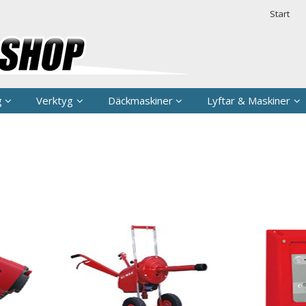
rodukten har lagts i din varukorg
Säkerhet & 
Start
g
Verktyg
Däckmaskiner
Lyftar & Maskiner