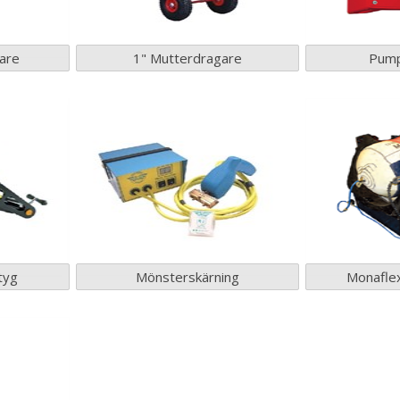
are
1" Mutterdragare
Pump
tyg
Mönsterskärning
Monaflex