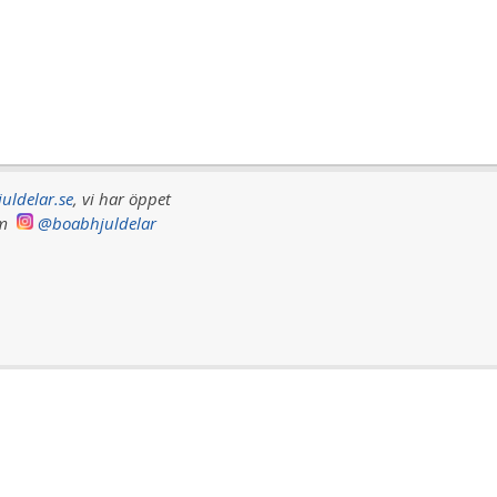
uldelar.se
, vi har
öppet
ram
@boabhjuldelar