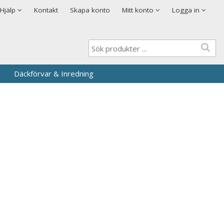
Visa varukorgen
Till kassan
Cookies
Hjälp
Kontakt
Skapa konto
Mitt konto
Logga in
Logga in
Användarnamn
*
Lösenord
*
Däckförvar & Inredning
Kom ihåg mig
Glömt ditt lösenord?
Skapa nytt konto