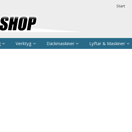
rodukten har lagts i din varukorg
Säkerhet & 
Start
g
Verktyg
Däckmaskiner
Lyftar & Maskiner