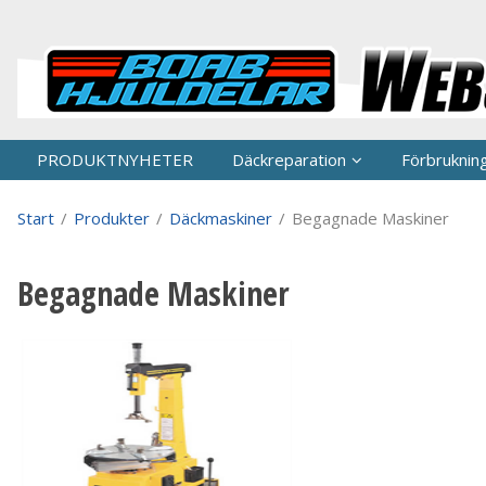
P
PRODUKTNYHETER
Däckreparation
Förbruknin
Start
/
Produkter
/
Däckmaskiner
/
Begagnade Maskiner
Begagnade Maskiner