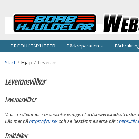
P
PRODUKTNYHETER
Däckreparation
Förbruknin
Start
/
Hjälp
/
Leverans
Leveransvillkor
Leveransvillkor
Vi är medlemmar i branschföreningen Fordonsverkstadsutrustarna 
https://fvu.se/
Läs mer på
och se bestämmelserna här :
https://f
Fraktvillkor