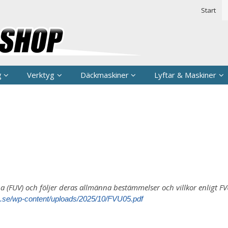
rodukten har lagts i din varukorg
Säkerhet & 
Start
g
Verktyg
Däckmaskiner
Lyftar & Maskiner
(FUV) och följer deras allmänna bestämmelser och villkor enligt
FV
vu.se/wp-content/uploads/2025/10/FVU05.pdf