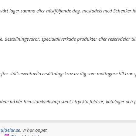
årt lager samma eller nästföljande dag, mestadels med Schenker last
se.
Beställningsvaror, specialtillverkade produkter eller reservdelar til
efter
ställs eventuella ersättningskrav av dig som mottagare till tran
r både på vår hemsida/webshop samt i tryckta foldrar, kataloger och
uldelar.se
, vi har
öppet