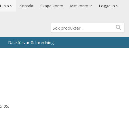
Visa varukorgen
Till kassan
Cookies
Hjälp
Kontakt
Skapa konto
Mitt konto
Logga in
Logga in
Användarnamn
*
Lösenord
*
Däckförvar & Inredning
Kom ihåg mig
Glömt ditt lösenord?
Skapa nytt konto
U 05.