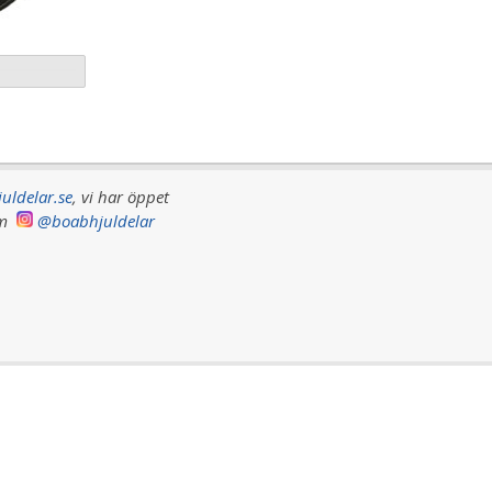
uldelar.se
, vi har
öppet
ram
@boabhjuldelar