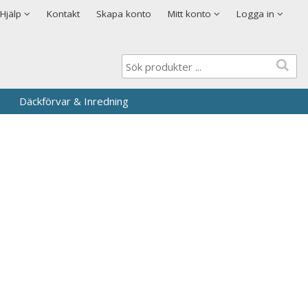
Visa varukorgen
Till kassan
Cookies
Hjälp
Kontakt
Skapa konto
Mitt konto
Logga in
Logga in
Användarnamn
*
Lösenord
*
Däckförvar & Inredning
Kom ihåg mig
Glömt ditt lösenord?
Skapa nytt konto