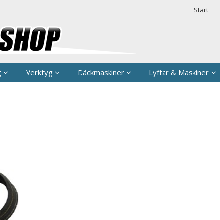
rodukten har lagts i din varukorg
Säkerhet & 
Start
g
Verktyg
Däckmaskiner
Lyftar & Maskiner