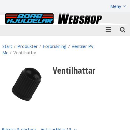
Visa varukorgen
Till kassan
Meny
Start
/
Produkter
/
Förbrukning
/
Ventiler Pv,
Mc
/
Ventilhattar
Ventilhattar
Filtrera & sortera
Antal artiklar 18